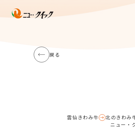
戻る
雲仙きわみ牛
北のきわみ
ニュー・ク