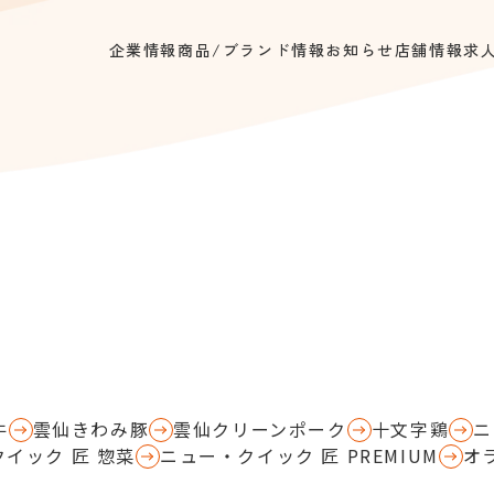
企業情報
商品/ブランド情報
お知らせ
店舗情報
求
牛
雲仙きわみ豚
雲仙クリーンポーク
十文字鶏
ニ
イック 匠 惣菜
ニュー・クイック 匠 PREMIUM
オ